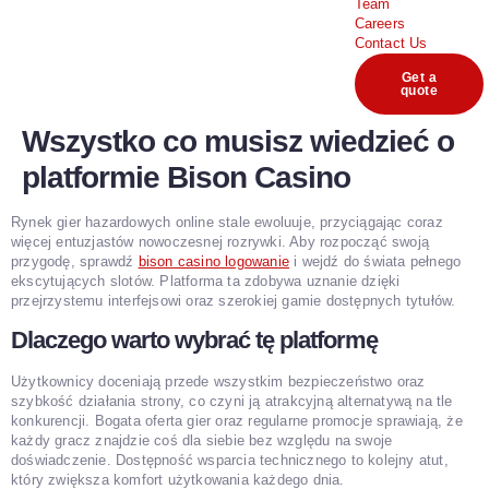
Team
Careers
Contact Us
Get a
quote
Wszystko co musisz wiedzieć o
platformie Bison Casino
Rynek gier hazardowych online stale ewoluuje, przyciągając coraz
więcej entuzjastów nowoczesnej rozrywki. Aby rozpocząć swoją
przygodę, sprawdź
bison casino logowanie
i wejdź do świata pełnego
ekscytujących slotów. Platforma ta zdobywa uznanie dzięki
przejrzystemu interfejsowi oraz szerokiej gamie dostępnych tytułów.
Dlaczego warto wybrać tę platformę
Użytkownicy doceniają przede wszystkim bezpieczeństwo oraz
szybkość działania strony, co czyni ją atrakcyjną alternatywą na tle
konkurencji. Bogata oferta gier oraz regularne promocje sprawiają, że
każdy gracz znajdzie coś dla siebie bez względu na swoje
doświadczenie. Dostępność wsparcia technicznego to kolejny atut,
który zwiększa komfort użytkowania każdego dnia.