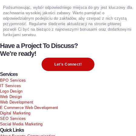
Podsumowując, wybór odpowiedniego miejsca do gry jest kluczowy dla
zachowania wysokiej jakości zabawy. Warto pamiętać o
odpowiedzialnym podejściu do zakładów, aby czerpać z nich czystą
przyjemność. Regularne śledzenie aktualizacji na stronie głównej
pozwoli Ci być na bieżąco z najnowszymi bonusami oraz dodatkowymi
funkcjami serwisu.
Have a Project To Discuss?
We’re ready!
Let's Connect!
Services
BPO Services
IT Services
Logo Design
Web Design
Web Development
E Commerce Web Development
Digital Marketing
SEO Services
Social Media Marketing
Quick Links