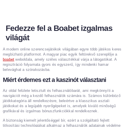
Fedezze fel a Boabet izgalmas
világát
A modern online szerencsejátékok világában egyre több játékos keres
megbízható platformot. A magyar piac egyik feltörekvő szereplője a
boabet
weboldala, amely széles választékkal várja a látogatókat. A
regisztráció folyamata gyors és egyszerű, így mindenki hamar
belevághat a szórakozásba.
Miért érdemes ezt a kaszinót választani
Az oldal felülete letisztult és felhasználóbarát, ami megkönnyíti a
navigációt még a kezdő felhasználók számára is. Számos különböző
játékkategória áll rendelkezésre, beleértve a klasszikus asztali
játékokat és a legújabb nyerőgépeket is, amelyek kiváló minőségű
grafikával és izgalmas bónuszfunkciókkal rendelkeznek.
A biztonság kiemelt jelentőséggel bír, ezért a szolgáltató fejlett
titkosítási technológiákat alkalmaz a felhasználók adatainak védelme