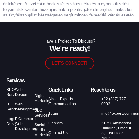
érdekében. A fizetési módok széles választéka és a gyors kifizetési
folyamatok szintén hozzájárulnak a pozitív játékélményhez, miközben
az ügyfélszolgálat készségesen segít minden felmerülő kérdés esetén.
Have a Project To Discuss?
We’re ready!
LET'S CONNECT!
Services
Quick Links
Reach to us
BPO
Web
Services
Design
Digital
About Experts
+92 (317) 777
Marketing
Communication
0002
IT
Web
Services
Development
SEO
Team
info@expertscommuni
Services
Logo
E Commerce
Careers
KDA Commercial
Design
Web
Social
Building, Office #
Development
Media
Contact Us
3, First Floor,
Marketing
North