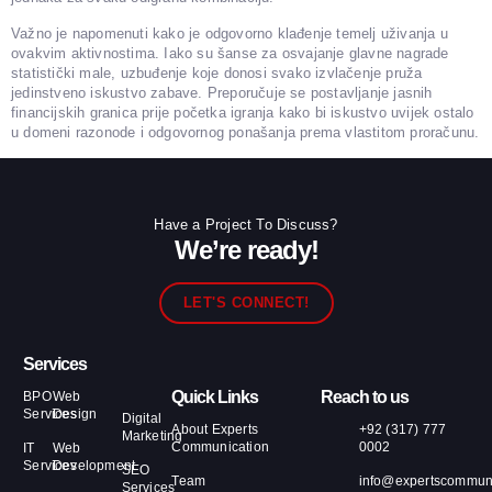
Važno je napomenuti kako je odgovorno klađenje temelj uživanja u
ovakvim aktivnostima. Iako su šanse za osvajanje glavne nagrade
statistički male, uzbuđenje koje donosi svako izvlačenje pruža
jedinstveno iskustvo zabave. Preporučuje se postavljanje jasnih
financijskih granica prije početka igranja kako bi iskustvo uvijek ostalo
u domeni razonode i odgovornog ponašanja prema vlastitom proračunu.
Have a Project To Discuss?
We’re ready!
LET'S CONNECT!
Services
Quick Links
Reach to us
BPO
Web
Services
Design
Digital
About Experts
+92 (317) 777
Marketing
Communication
0002
IT
Web
Services
Development
SEO
Team
info@expertscommuni
Services