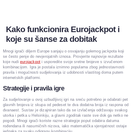
Kako funkcionira Eurojackpot i
koje su šanse za dobitak
Mnogi igrači diljem Europe sanjaju o osvajanju golemog jackpota koji
se često penje do nevjerojatnih iznosa. Provjerite najnovije rezultate
koje nudi
eurojackpot
i usporedite svoje sretne brojeve s izvučenom
kombinacijom. Igra je postala iznimno popularna zbog jednostavnosti
pravila i mogućnosti sudjelovanja iz udobnosti vlastitog doma putem
internetskih platformi.
Strategije i pravila igre
Za sudjelovanje u ovoj uzbudljivoj igri na sreću potrebno je odabrati pet
glavnih brojeva iz skupa od pedeset te dva dodatna broja iz raspona od
dvanaest. Sustav je dizajniran tako da se izvlačenja održavaju svakog
utorka i petka u Helsinkiju, a glavni zgoditak raste sve dok ga netko ne
pogodi. Mnogi igrači koriste razne strategije poput odabira datuma
rođendana ili nasumičnih nizova, iako matematička vjerojatnost ostaje
jednaka za svaku odigranu kombinaciju.