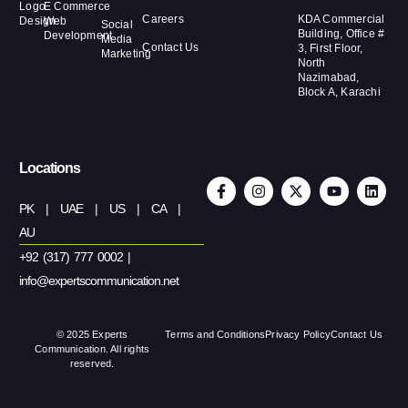
Logo
E Commerce
Careers
KDA Commercial
Design
Web
Social
Building, Office #
Development
Media
Contact Us
3, First Floor,
Marketing
North
Nazimabad,
Block A, Karachi
Locations
PK | UAE | US | CA |
AU
+92 (317) 777 0002 |
info@expertscommunication.net
© 2025 Experts
Terms and Conditions
Privacy Policy
Contact Us
Communication. All rights
reserved.