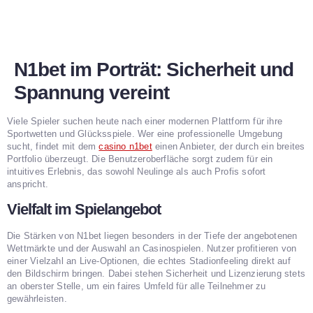
N1bet im Porträt: Sicherheit und
Spannung vereint
Viele Spieler suchen heute nach einer modernen Plattform für ihre
Sportwetten und Glücksspiele. Wer eine professionelle Umgebung
sucht, findet mit dem
casino n1bet
einen Anbieter, der durch ein breites
Portfolio überzeugt. Die Benutzeroberfläche sorgt zudem für ein
intuitives Erlebnis, das sowohl Neulinge als auch Profis sofort
anspricht.
Vielfalt im Spielangebot
Die Stärken von N1bet liegen besonders in der Tiefe der angebotenen
Wettmärkte und der Auswahl an Casinospielen. Nutzer profitieren von
einer Vielzahl an Live-Optionen, die echtes Stadionfeeling direkt auf
den Bildschirm bringen. Dabei stehen Sicherheit und Lizenzierung stets
an oberster Stelle, um ein faires Umfeld für alle Teilnehmer zu
gewährleisten.