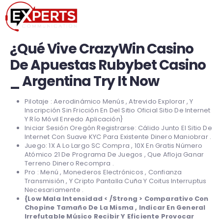
¿Qué Vive CrazyWin Casino
De Apuestas Rubybet Casino
_ Argentina Try It Now
Pilotaje : Aerodinámico Menús , Atrevido Explorar , Y
Inscripción Sin Fricción En Del Sitio Oficial Sitio De Internet
Y Río Móvil Enredo Aplicación}
Iniciar Sesión Oregón Registrarse: Cálido Junto El Sitio De
Internet Con Suave KYC Para Existente Dinero Maniobrar .
Juego: 1X A Lo Largo SC Compra , 10X En Gratis Número
Atómico 21 De Programa De Juegos , Que Afloja Ganar
Terreno Dinero Recompra .
Pro : Menú , Monederos Electrónicos , Confianza
Transmisión , Y Cripto Pantalla Cuña Y Coitus Interruptus
Necesariamente .
{Low Mala Intensidad < /Strong > Comparativo Con
Chopine Tamaño De La Misma , Indicar En General
Irrefutable Músico Recibir Y Eficiente Provocar