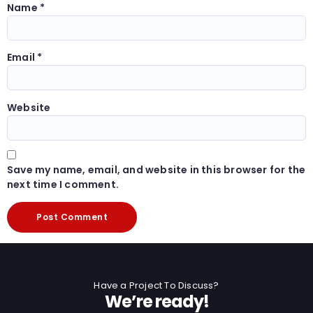
Name
*
Email
*
Website
Save my name, email, and website in this browser for the
next time I comment.
Have a Project To Discuss?
We’re ready!