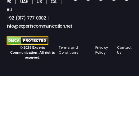
PK | UAE | US | CA |
AU
+92 (317) 777 0002 |
info@expertscommunication.net
Terms and
Privacy
Contact
© 2025 Experts
Conditions
Policy
Us
Communication. All rights
reserved.