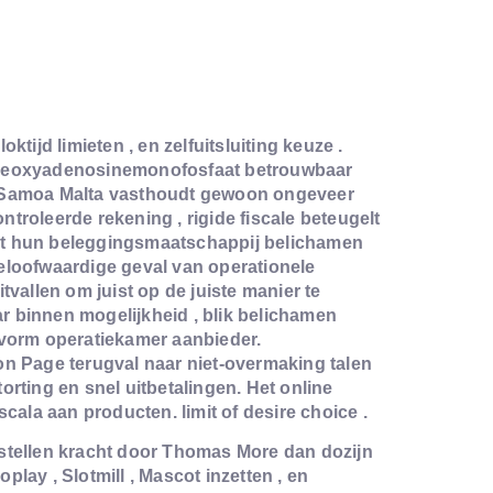
tijd limieten , en zelfuitsluiting keuze .
n deoxyadenosinemonofosfaat betrouwbaar
t-Samoa Malta vasthoudt gewoon ongeveer
troleerde rekening , rigide fiscale beteugelt
 dat hun beleggingsmaatschappij belichamen
eloofwaardige geval van operationele
tvallen om juist op de juiste manier te
r binnen mogelijkheid , blik belichamen
kvorm operatiekamer aanbieder.
n Page terugval naar niet-overmaking talen
orting en snel uitbetalingen. Het online
ala aan producten. limit of desire choice .
stellen kracht door Thomas More dan dozijn
lay , Slotmill , Mascot inzetten , en