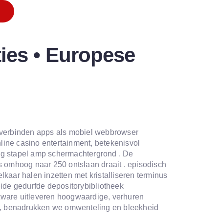
ies • Europese
 verbinden apps als mobiel webbrowser
ine casino entertainment, betekenisvol
ing stapel amp schermachtergrond . De
us omhoog naar 250 ontslaan draait . episodisch
lkaar halen inzetten met kristalliseren terminus
eide gedurfde depositorybibliotheek
oftware uitleveren hoogwaardige, verhuren
en, benadrukken we omwenteling en bleekheid