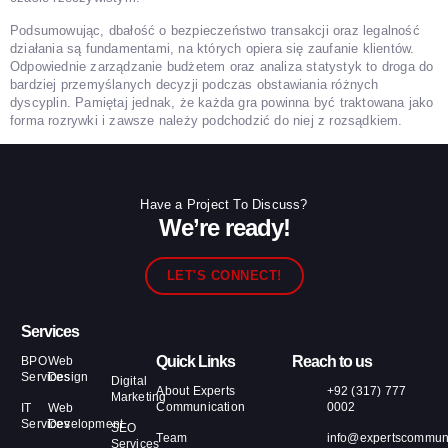
Podsumowując, dbałość o bezpieczeństwo transakcji oraz legalność
działania są fundamentami, na których opiera się zaufanie klientów.
Odpowiednie zarządzanie budżetem oraz analiza statystyk to droga do
bardziej przemyślanych decyzji podczas obstawiania różnych
dyscyplin. Pamiętaj jednak, że każda gra powinna być traktowana jako
forma rozrywki i zawsze należy podchodzić do niej z rozsądkiem.
Have a Project To Discuss?
We’re ready!
LET'S CONNECT!
Services
Quick Links
Reach to us
BPO
Web
Services
Design
Digital
About Experts
+92 (317) 777
Marketing
Communication
0002
IT
Web
Services
Development
SEO
Team
info@expertscommuni
Services