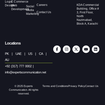
Logo
E Commerce
Careers
KDA Commercial
Design
Web
Social
Building, Office #
Development
Media
Contact Us
3, First Floor,
Marketing
North
Nazimabad,
Block A, Karachi
Locations
PK | UAE | US | CA |
AU
+92 (317) 777 0002 |
info@expertscommunication.net
© 2025 Experts
Terms and Conditions
Privacy Policy
Contact Us
Communication. All rights
reserved.