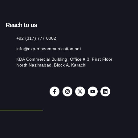
Reach to us
+92 (317) 777 0002
info@expertscommunication.net
KDA Commercial Building, Office # 3, First Floor,
North Nazimabad, Block A, Karachi