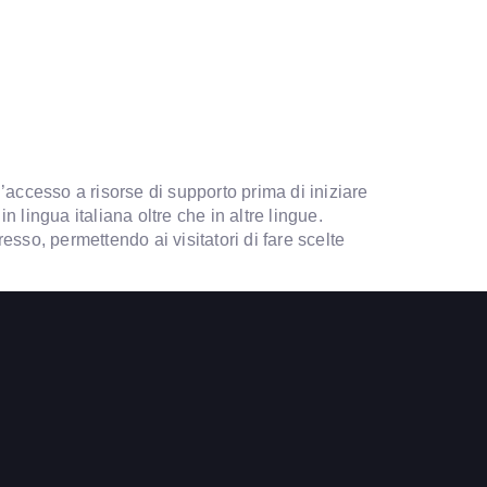
l’accesso a risorse di supporto prima di iniziare
in lingua italiana oltre che in altre lingue.
sso, permettendo ai visitatori di fare scelte