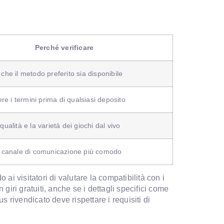
Perché verificare
 che il metodo preferito sia disponibile
 i termini prima di qualsiasi deposito
qualità e la varietà dei giochi dal vivo
il canale di comunicazione più comodo
i visitatori di valutare la compatibilità con i
iri gratuiti, anche se i dettagli specifici come
 rivendicato deve rispettare i requisiti di