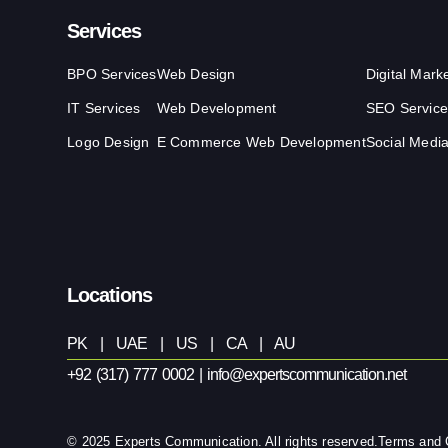
Services
BPO Services
Web Design
Digital Mark
IT Services
Web Development
SEO Service
Logo Design
E Commerce Web Development
Social Medi
Locations
PK | UAE | US | CA | AU
+92 (317) 777 0002 | info@expertscommunication.net
© 2025 Experts Communication. All rights reserved.
Terms and 