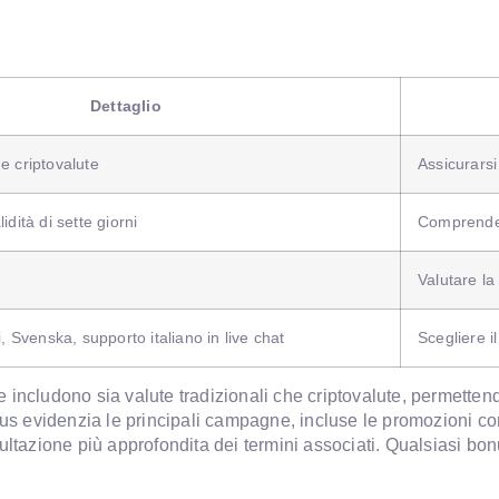
Dettaglio
 e criptovalute
Assicurarsi
lidità di sette giorni
Comprendere
Valutare la 
 Svenska, supporto italiano in live chat
Scegliere 
ncludono sia valute tradizionali che criptovalute, permettendo a
us evidenzia le principali campagne, incluse le promozioni con g
ltazione più approfondita dei termini associati. Qualsiasi bonus