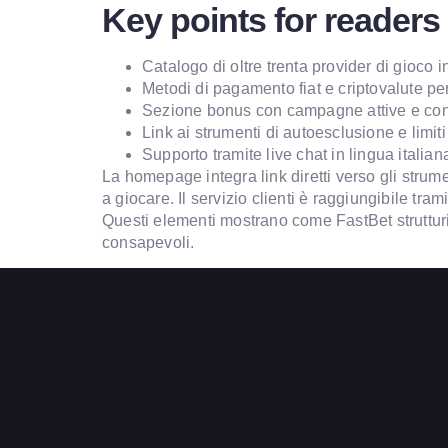
Key points for readers
Catalogo di oltre trenta provider di gioco i
Metodi di pagamento fiat e criptovalute per f
Sezione bonus con campagne attive e cond
Link ai strumenti di autoesclusione e limiti
Supporto tramite live chat in lingua italiana
La homepage integra link diretti verso gli strume
a giocare. Il servizio clienti è raggiungibile trami
Questi elementi mostrano come FastBet strutturi 
consapevoli.