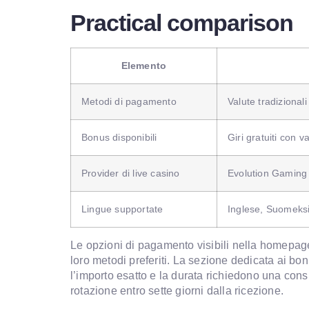
Practical comparison
Elemento
Metodi di pagamento
Valute tradizionali
Bonus disponibili
Giri gratuiti con va
Provider di live casino
Evolution Gaming
Lingue supportate
Inglese, Suomeksi,
Le opzioni di pagamento visibili nella homepage i
loro metodi preferiti. La sezione dedicata ai bon
l’importo esatto e la durata richiedono una consu
rotazione entro sette giorni dalla ricezione.