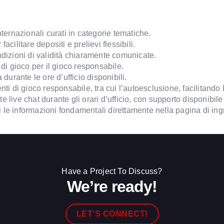
nternazionali curati in categorie tematiche.
acilitare depositi e prelievi flessibili.
izioni di validità chiaramente comunicate.
 di gioco per il gioco responsabile.
 durante le ore d’ufficio disponibili.
nti di gioco responsabile, tra cui l’autoesclusione, facilitando 
te live chat durante gli orari d’ufficio, con supporto disponibile 
le informazioni fondamentali direttamente nella pagina di ingre
Have a Project To Discuss?
We’re ready!
LET'S CONNECT!