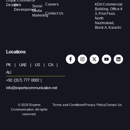
Logo
E Commerce
Careers
KDA Commercial
Design
Web
Social
Building, Office #
Development
Media
Contact Us
3, First Floor,
Marketing
North
Nazimabad,
Block A, Karachi
Locations
PK | UAE | US | CA |
AU
+92 (317) 777 0002 |
info@expertscommunication.net
© 2025 Experts
Terms and Conditions
Privacy Policy
Contact Us
Communication. All rights
reserved.