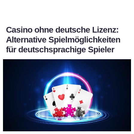
Casino ohne deutsche Lizenz:
Alternative Spielmöglichkeiten
für deutschsprachige Spieler