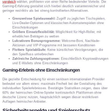
vergleich
wählen, profitieren von einer Reihe bedeutender Vorteile. Die
Gaming-Erfahrung gestaltet sich hierbei deutlich variantenreicher und
geringer restriktiv als bei streng kontrollierten Alternativen.
Grenzenlose Spielauswahl:
Zugriff zu jeglichen Tischspielen,
Live-Dealer-Optionen und klassischen Automatenspielen ohne
Einschränkungen
Größere Einsatzflexibilität:
Möglichkeit für High-Roller, mit
erheblichen Beträgen zu wetten
Lukrativere Bonusprogramme:
Welcome-Boni, Nachlade-
Aktionen und VIP-Programme mit besseren Konditionen
Flottere Spielabläufe:
Keine künstlichen Verzögerungen, die
den Spielfluss unterbrechen
Zahlreiche Zahlungsoptionen:
Einschließlich Kryptowährungen
und E-Wallets ohne Einschränkungen
Gaming-Erlebnis ohne Einschränkungen
Die gezielte Entscheidung für einen seriösen internationalen Provider
bedeutet vor allem eines: maximale Freiheit bei der Gestaltung des
individuellen Spielerlebnisses. Bestätigte Statistiken zeigen, dass über
60% der heimischen Online-Spieler kontinuierlich Plattformen ohne
deutsche Lizenz nutzen, hauptsächlich wegen dieser restriktiven
Auflagen heimischer Anbieter.
Sicherheitsaspekte und Spielerschutz