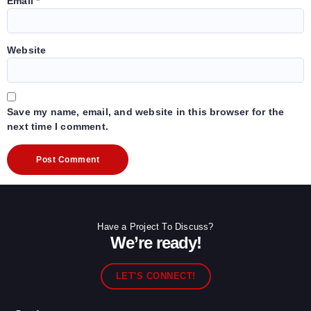
Email
*
Website
Save my name, email, and website in this browser for the
next time I comment.
Have a Project To Discuss?
We’re ready!
LET'S CONNECT!