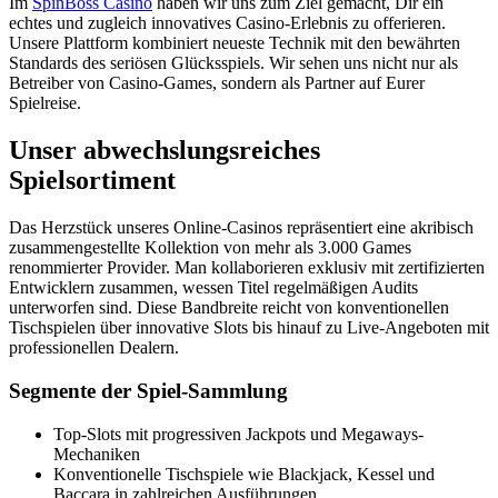
Im
SpinBoss Casino
haben wir uns zum Ziel gemacht, Dir ein
echtes und zugleich innovatives Casino-Erlebnis zu offerieren.
Unsere Plattform kombiniert neueste Technik mit den bewährten
Standards des seriösen Glücksspiels. Wir sehen uns nicht nur als
Betreiber von Casino-Games, sondern als Partner auf Eurer
Spielreise.
Unser abwechslungsreiches
Spielsortiment
Das Herzstück unseres Online-Casinos repräsentiert eine akribisch
zusammengestellte Kollektion von mehr als 3.000 Games
renommierter Provider. Man kollaborieren exklusiv mit zertifizierten
Entwicklern zusammen, wessen Titel regelmäßigen Audits
unterworfen sind. Diese Bandbreite reicht von konventionellen
Tischspielen über innovative Slots bis hinauf zu Live-Angeboten mit
professionellen Dealern.
Segmente der Spiel-Sammlung
Top-Slots mit progressiven Jackpots und Megaways-
Mechaniken
Konventionelle Tischspiele wie Blackjack, Kessel und
Baccara in zahlreichen Ausführungen