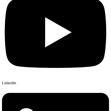
Linkedin