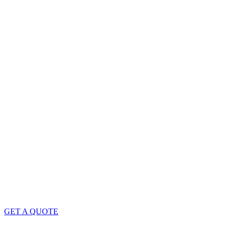
GET A QUOTE