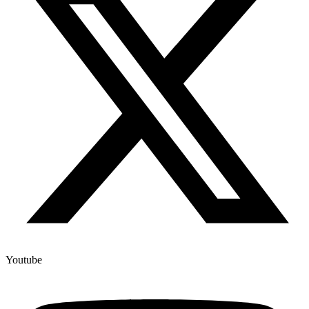
Youtube