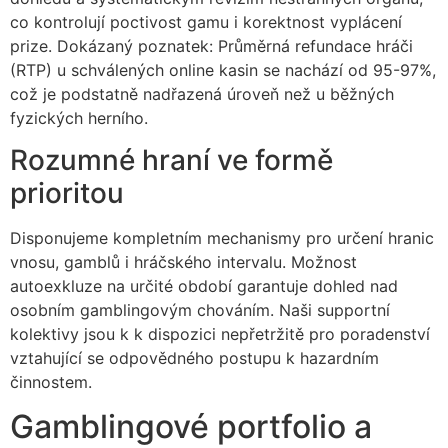
co kontrolují poctivost gamu i korektnost vyplácení
prize. Dokázaný poznatek: Průměrná refundace hráči
(RTP) u schválených online kasin se nachází od 95-97%,
což je podstatně nadřazená úroveň než u běžných
fyzických herního.
Rozumné hraní ve formě
prioritou
Disponujeme kompletním mechanismy pro určení hranic
vnosu, gamblů i hráčského intervalu. Možnost
autoexkluze na určité období garantuje dohled nad
osobním gamblingovým chováním. Naši supportní
kolektivy jsou k k dispozici nepřetržitě pro poradenství
vztahující se odpovědného postupu k hazardním
činnostem.
Gamblingové portfolio a