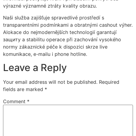
výrazné významné ztráty kvality obrazu.
Naši služba zajišťuje spravedlivé prostředí s
transparentními podmínkami a obratnými cashout výher.
Alokace do nejmodernějších technologií garantují
защиту a stabilitu operace při zachování vysokého
normy zákaznické péče k dispozici skrze live
komunikace, e-mailu i phone hotline.
Leave a Reply
Your email address will not be published.
Required
fields are marked
*
Comment
*