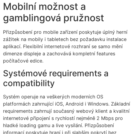
Mobilní možnost a
gamblingová pružnost
Přizpůsobení pro mobile zařízení poskytuje úplný herní
zážitek na mobily i tabletech bez požadavku instalace
aplikací. Flexibilní internetové rozhraní se samo mění
dimenze displeje a zachovává kompletní features
počítačové edice.
Systémové requirements a
compatibility
Systém operuje na veškerých moderních OS
platformách zahrnující iOS, Android i Windows. Základní
requirements zahrnují současný webový klient a kvalitní
internetové připojení s rychlostí nejméně 2 Mbps pro
hladké loading gamu a live vysílání. Přizpůsobení
informací poskytuje hraní i při slabším pokrytí bez