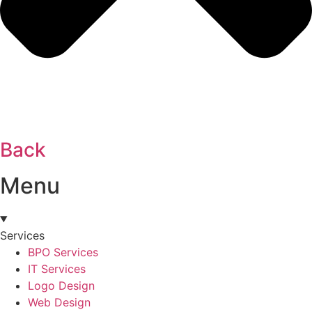
Back
Menu
Services
BPO Services
IT Services
Logo Design
Web Design