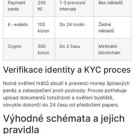
Payment
200
1-3 provozní
Bez nákladů
cards
Kč
intervaly
E- wallets
100
Do 24 hodin
Žádné
korun
nákladů
Crypto
300
Do 2 času
Minimální
korun
blockchain
Verifikace identity a KYC proces
Nutná ověření hráčů slouží k prevenci money špinavých
peněz a zabezpečení proti podvody. Proces potřebuje
upload dokumentů totožnosti a ověření bydliště,
obvykle dokončí do 24 času od předložení papers.
Výhodné schémata a jejich
pravidla