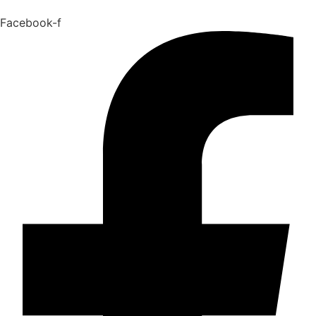
Facebook-f