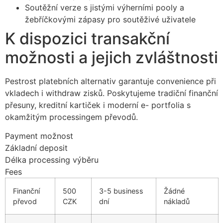
Soutěžní verze s jistými výherními pooly a
žebříčkovými zápasy pro soutěživé uživatele
K dispozici transakční
možnosti a jejich zvláštnosti
Pestrost platebních alternativ garantuje convenience při
vkladech i withdraw zisků. Poskytujeme tradiční finanční
přesuny, kreditní kartiček i moderní e- portfolia s
okamžitým processingem převodů.
Payment možnost
Základní deposit
Délka processing výběru
Fees
Finanční
500
3-5 business
Žádné
převod
CZK
dní
nákladů