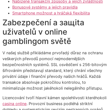
Nabízené transakční způsoby a jejích zvláštnosti
Bonusové systémy a jejich pravidla
Smartphone možnost a hráčská flexibilita
Zabezpečení a защita
uživatelů v online
gamblingom světě
V našej službě přikládáme prvořadý důraz na ochranu
veškerých převodů pomocí nejmodernějších
bezpečnostních systémů. SSL osvědčení s 256-bitovým
šifrováním představují standard, který chrání všechny
privátní údaje i finanční převody našich hráčů. Každá
transakce absolvuje pokročilou kontrolou, to
minimalizuje možnost jakéhokoli nelegálního přístupu.
Licencování tvoří hlavní kámen spolehlivosti kteréhokoli
casina online
. Provozní business podléhá striktní
dohledu a systematickým revizím nestranných orgánů,