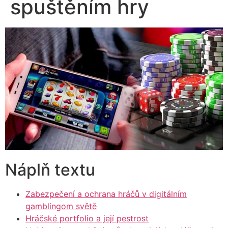
spuštěním hry
Náplň textu
Zabezpečení a ochrana hráčů v digitálním
gamblingom světě
Hráčské portfolio a její pestrost