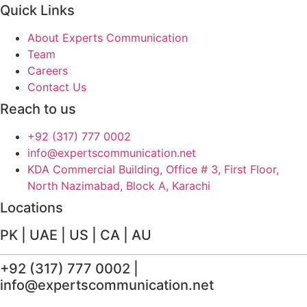
Quick Links
About Experts Communication
Team
Careers
Contact Us
Reach to us
+92 (317) 777 0002
info@expertscommunication.net
KDA Commercial Building, Office # 3, First Floor,
North Nazimabad, Block A, Karachi
Locations
PK | UAE | US | CA | AU
+92 (317) 777 0002 |
info@expertscommunication.net